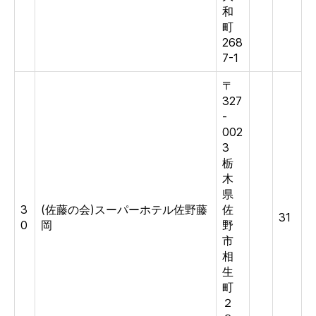
和
町
268
7-1
〒
327
-
002
3
栃
木
県
3
(佐藤の会)スーパーホテル佐野藤
佐
31
0
岡
野
市
相
生
町
２