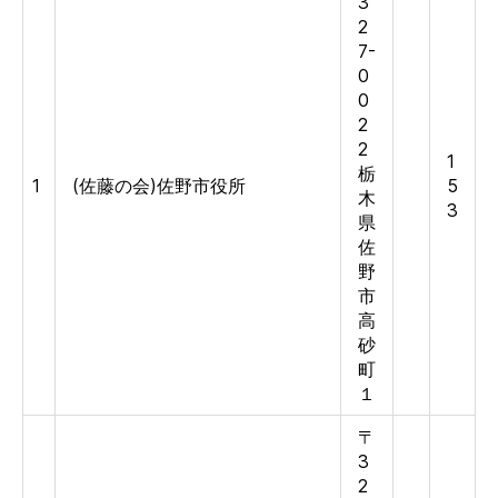
3
2
7-
0
0
2
2
1
栃
1
(佐藤の会)佐野市役所
5
木
3
県
佐
野
市
高
砂
町
１
〒
3
2