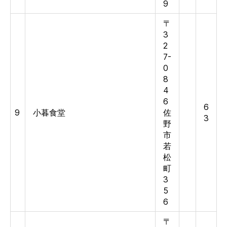
9
〒
3
2
7-
0
8
4
6
6
9
小暮食堂
佐
3
野
市
若
松
町
3
5
6
〒