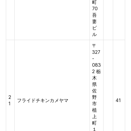
町
70
吾
妻
ビ
ル
〒
327
-
083
2 栃
木
県
佐
2
野
フライドチキンカメヤマ
41
1
市
植
上
町
１