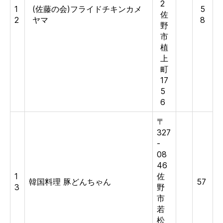
2
1
(佐藤の会)フライドチキンカメ
5
佐
2
ヤマ
8
野
市
植
上
町
17
5
6
〒
327
-
08
46
1
佐
韓国料理 豚どんちゃん
57
3
野
市
若
松