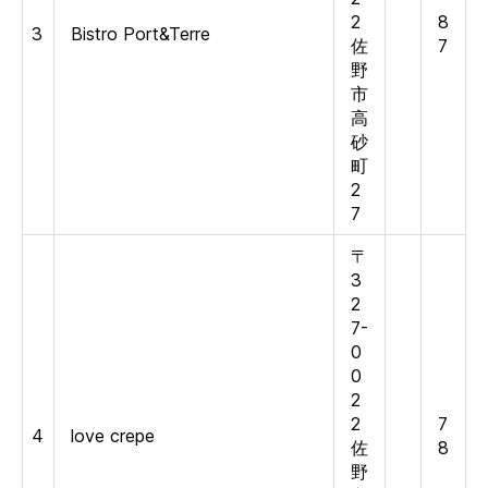
2
8
3
Bistro Port&Terre
佐
7
野
市
高
砂
町
2
7
〒
3
2
7-
0
0
2
2
7
4
love crepe
佐
8
野