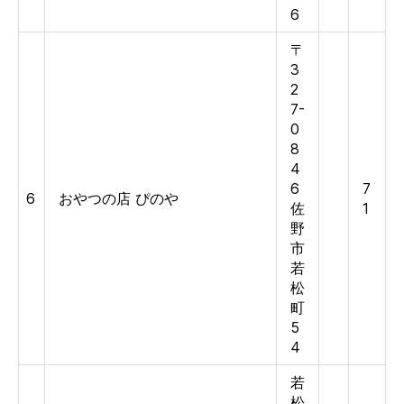
6
〒
3
2
7-
0
8
4
6
7
6
おやつの店 ぴのや
佐
1
野
市
若
松
町
5
4
若
松