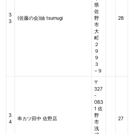
県
佐
3
(佐藤の会)紬 tsumugi
野
28
3
市
大
町
２
９
９
３
−９
〒
327
-
083
1 佐
3
野
串カツ田中 佐野店
27
4
市
浅