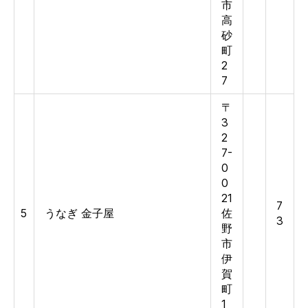
市
高
砂
町
2
7
〒
3
2
7-
0
0
21
7
5
うなぎ 金子屋
佐
3
野
市
伊
賀
町
1