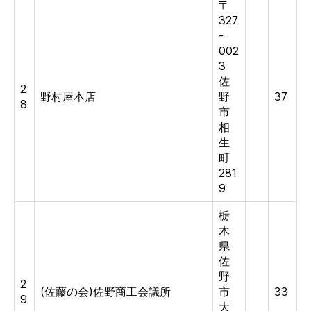
〒
327
-
002
3
佐
2
野村屋本店
野
37
8
市
相
生
町
281
9
栃
木
県
佐
野
2
(佐藤の会)佐野商工会議所
市
33
9
大