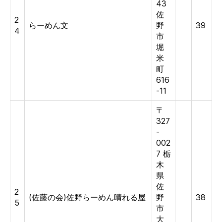
43
佐
2
らーめん文
野
39
4
市
堀
米
町
616
-11
〒
327
-
002
7 栃
木
県
佐
2
(佐藤の会)佐野らーめん晴れる屋
野
38
5
市
大