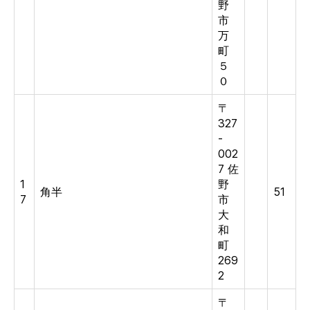
野
市
万
町
５
０
〒
327
-
002
7 佐
1
野
角半
51
7
市
大
和
町
269
2
〒