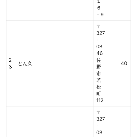
１
６
−９
〒
327
-
08
46
2
佐
とん久
40
3
野
市
若
松
町
112
〒
327
-
08