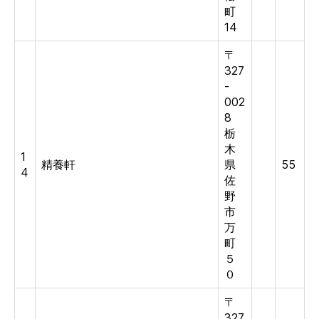
町
14
〒
327
-
002
8
栃
木
1
精養軒
県
55
4
佐
野
市
万
町
５
０
〒
327