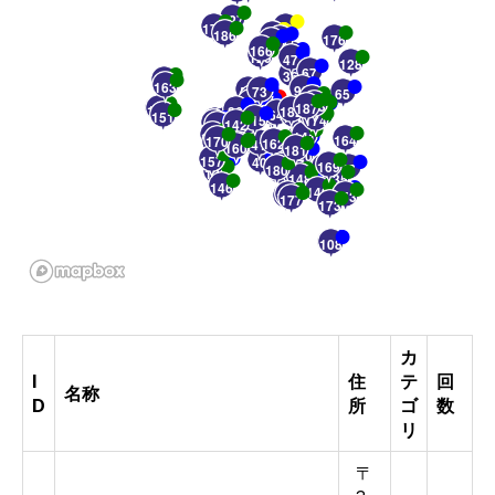
127
175
19
186
22
24
176
46
60
166
32
129
47
128
67
36
145
163
90
50
73
65
45
52
178
7
26
9
10
35
56
23
13
11
31
6
8
37
183
5
187
14
16
123
97
139
143
20
2
100
86
1
3
4
182
33
15
28
30
64
102
158
151
17
29
110
34
18
55
62
39
25
115
174
61
48
44
78
49
42
72
84
103
136
91
142
121
111
137
141
43
68
164
170
162
66
152
41
156
74
160
96
92
181
12
21
27
120
155
157
40
70
169
80
94
63
99
51
57
180
83
69
122
113
140
148
135
101
116
77
146
105
149
107
150
147
153
95
177
173
106
108
カ
I
住
テ
回
名称
D
所
ゴ
数
リ
〒