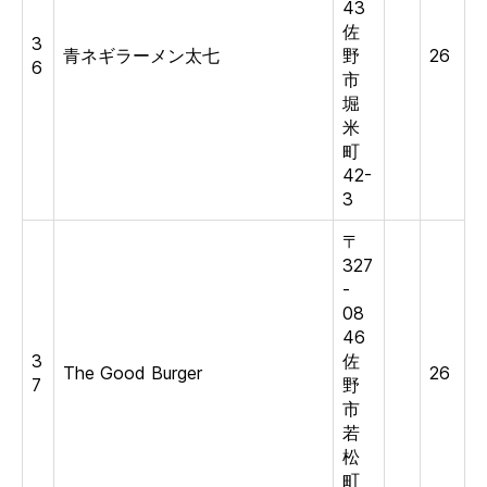
43
佐
3
青ネギラーメン太七
野
26
6
市
堀
米
町
42-
3
〒
327
-
08
46
3
佐
The Good Burger
26
7
野
市
若
松
町