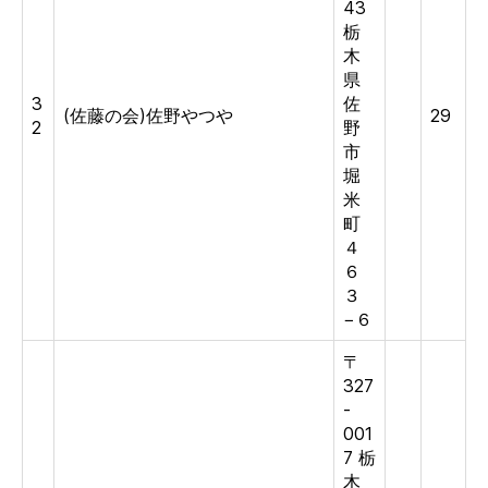
43
栃
木
県
3
佐
(佐藤の会)佐野やつや
29
2
野
市
堀
米
町
４
６
３
−６
〒
327
-
001
7 栃
木