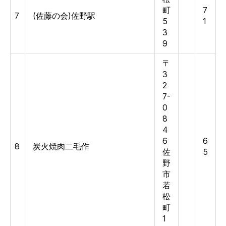
町
7
7
(佐藤の会)佐野駅
5
1
3
9
〒
3
2
7-
0
8
4
6
6
8
炭火焼肉二毛作
佐
5
野
市
若
松
町
1