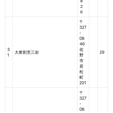
８
２
６
〒
327
-
08
46
3
佐
大衆割烹三岩
29
1
野
市
若
松
町
201
〒
327
-
08