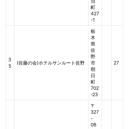
沼
町
427
-1
栃
木
県
佐
野
3
(佐藤の会)ホテルサンルート佐野
市
27
5
朝
日
町
702
-23
〒
327
-
08