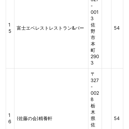
-
001
3
1
佐
富士エベレストレストラン&バー
54
5
野
市
本
町
290
3
〒
327
-
002
8
栃
木
1
(佐藤の会)精養軒
県
54
6
佐