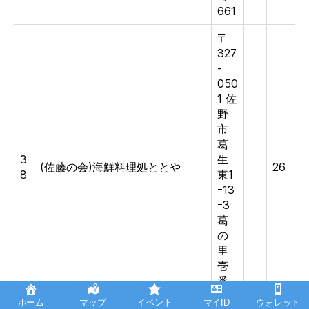
661
〒
327
-
050
1 佐
野
市
葛
3
生
(佐藤の会)海鮮料理処ととや
26
8
東1
ｰ13
ｰ3
葛
の
里
壱
番
館
ホーム
マップ
イベント
マイID
ウォレット