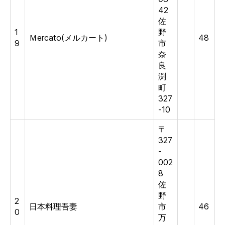
42
佐
1
野
Ｍercato(メルカート)
48
9
市
奈
良
渕
町
327
-10
〒
327
-
002
8
佐
野
2
日本料理吾妻
市
46
0
万