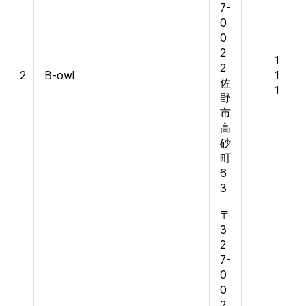
7-
0
0
2
1
2
2
B-owl
1
佐
1
野
市
高
砂
町
6
3
〒
3
2
7-
0
0
2