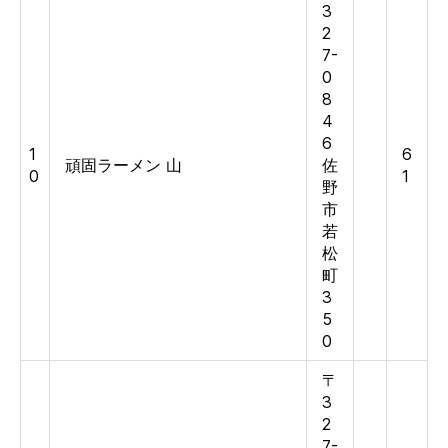
3
2
7-
0
8
4
6
1
6
頑固ラーメン 山
佐
0
1
野
市
若
松
町
3
5
0
〒
3
2
7-