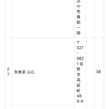
み
や
壱
番
館
一
階
〒
327
-
082
1 佐
2
野
魚食楽 山心
38
7
市
高
萩
町
48
9-9