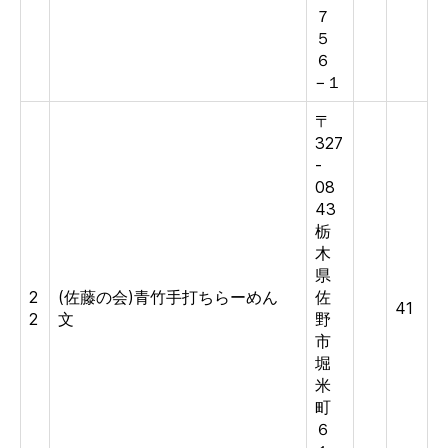
７
５
６
−１
〒
327
-
08
43
栃
木
県
2
(佐藤の会)青竹手打ちらーめん
佐
41
2
文
野
市
堀
米
町
６