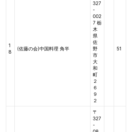
327
-
002
7 栃
木
県
佐
1
(佐藤の会)中国料理 角半
野
51
8
市
大
和
町
２
６
９
２
〒
327
-
08