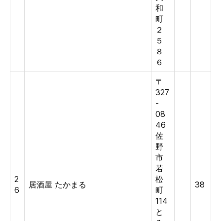
和
町
２
５
８
６
〒
327
-
08
46
佐
野
市
若
2
松
居酒屋 たかまる
38
6
町
114
と