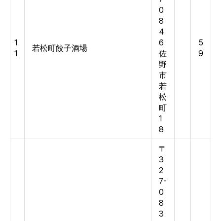
0
8
4
1
6
5
若松町餃子酒場
1
佐
9
野
市
若
松
町
1
8
〒
3
2
7-
0
8
3