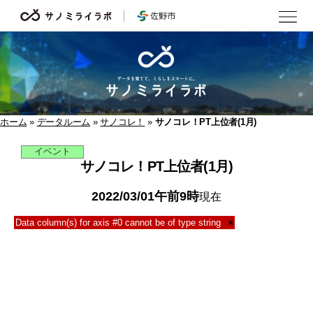
サ
ノ
ミ
ラ
イ
ラ
ボ
ホーム
»
データルーム
»
サノコレ！
»
サノコレ！PT上位者(1月)
イベント
サノコレ！PT上位者(1月)
2022/03/01午前9時
現在
Data column(s) for axis #0 cannot be of type string
×