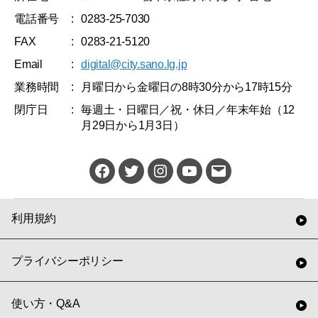
電話番号
:
0283-25-7030
FAX
:
0283-21-5120
Email
:
digital@city.sano.lg.jp
業務時間
:
月曜日から金曜日の8時30分から17時15分
閉庁日
:
毎週土・日曜日／祝・休日／年末年始（12
月29日から1月3日）
佐
Twitter
Instagram
YouTube
メ
野
ー
市
ル
利用規約
公
式
プライバシーポリシー
Facebook
使い方・Q&A