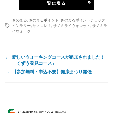
一覧に戻る
さのまる
,
さのまるポイント
,
さのまるポイントチェック
インラリー
,
サノコレ！
,
サノミライウォレット
,
サノミラ
タ
イウォーク
グ
←
新しいウォーキングコースが追加されました！
「くずう発見コース」
→
【参加無料・申込不要】健康まつり開催
佐野市役所 デジタル推進課